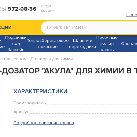
отдел
95)
972-08-36
продаж
Ново
КЦИИ
Подстилки
Песочные
и
Теплосберегающее
Шланги и
под
фильтр-
Озонат
ие
покрытие
переходники
бассейн
насосы
за бассейном
-
Дозаторы для химии
-ДОЗАТОР "АКУЛА" ДЛЯ ХИМИИ В
ХАРАКТЕРИСТИКИ
Производитель:
Артикул:
Подробное описание товара