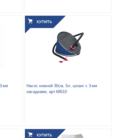
Высота:
25
орная
Вес упаковки, кг:
2.563
3
0.009
Объём упаковки, м
:
3-мя
Насос ножной 30см, 5л, шланг с 3-мя
насадками, арт.68610
Вес упаковки, кг:
1.08
3
0.006
Объём упаковки, м
: