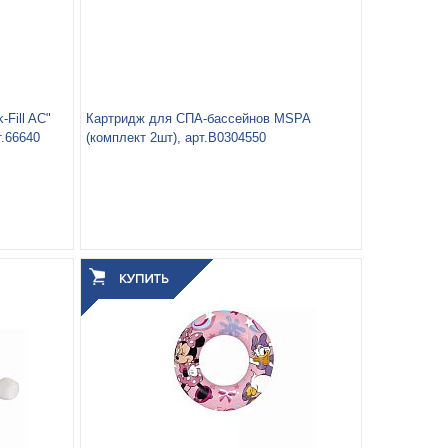
Fill AC"
Картридж для СПА-бассейнов MSPA
т.66640
(комплект 2шт), арт.B0304550