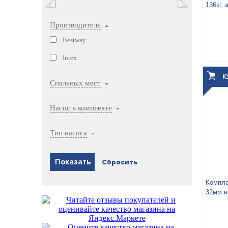
136кг, 
Производитель
Bestway
Intex
Высот
Вес у
Спальных мест
Объём
Насос в комплекте
Тип насоса
Компле
32мм н