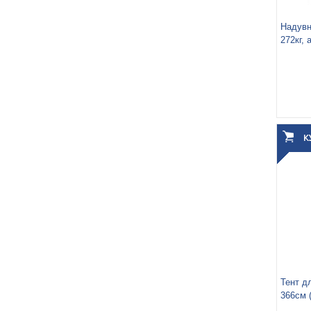
Надувн
272кг, 
Высот
Вес у
Объём
Тент д
366см 