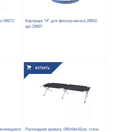
т.68672
Картридж "H" для фильтр-насоса 28602,
арт.29007
оклеящиеся
Раскладная кровать 190х64х42см, сталь