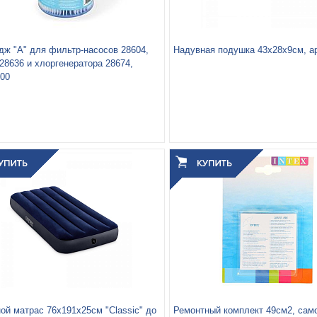
дж "А" для фильтр-насосов 28604,
Надувная подушка 43х28х9см, ар
 28636 и хлоргенератора 28674,
000
Вес упаковки, кг:
0.164
3
0.001
Объём упаковки, м
:
ой матрас 76х191х25см "Classic" до
Ремонтный комплект 49см2, сам