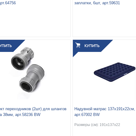
арт.64756
заплатки, 6шт, арт.59631
а:
25
Вес упаковки, кг:
0.02
паковки, кг:
2.025
3
0.001
Объём упаковки, м
:
3
0.007
 упаковки, м
:
кт переходников (2шт) для шлангов
Надувной матрас 137х191х22см, 
а 38мм, арт.58236 BW
арт.67002 BW
Размеры (см): 191x137x22