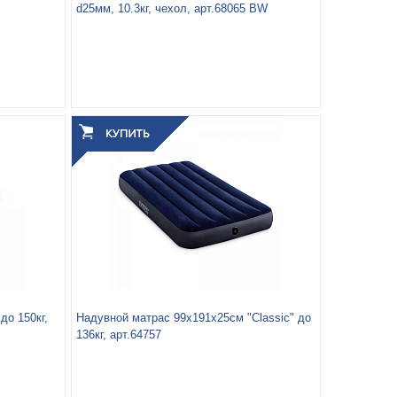
d25мм, 10.3кг, чехол, арт.68065 BW
Вес упаковки, кг:
7.425
3
0.019
Объём упаковки, м
:
до 150кг,
Надувной матрас 99х191х25см "Classic" до
136кг, арт.64757