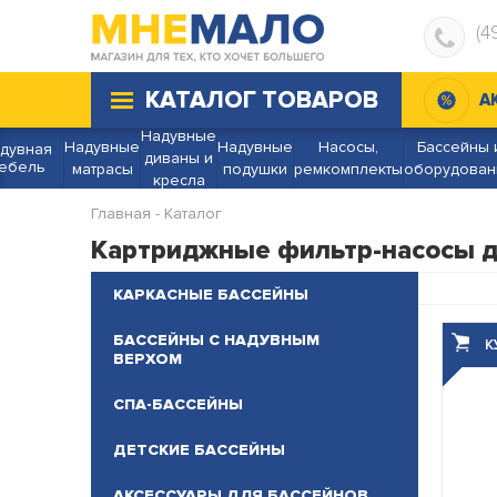
(4
КАТАЛОГ ТОВАРОВ
А
Надувные
Надувные
Надувные
Насосы,
Бассейны 
дувная
диваны и
ебель
матрасы
подушки
ремкомплекты
оборудован
кресла
Главная
-
Каталог
Картриджные фильтр-насосы дл
КАРКАСНЫЕ БАССЕЙНЫ
БАССЕЙНЫ С НАДУВНЫМ
ВЕРХОМ
СПА-БАССЕЙНЫ
ДЕТСКИЕ БАССЕЙНЫ
АКСЕССУАРЫ ДЛЯ БАССЕЙНОВ