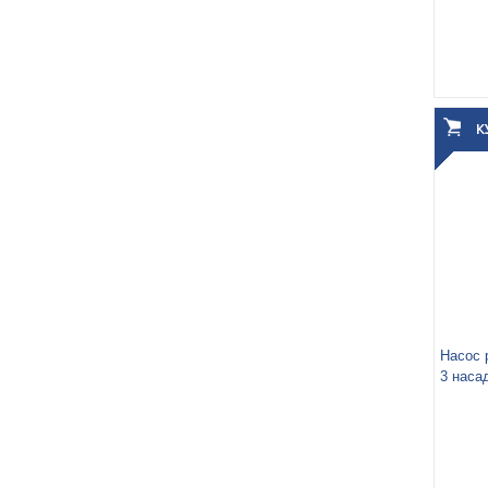
Вес у
Объём
Насос 
3 наса