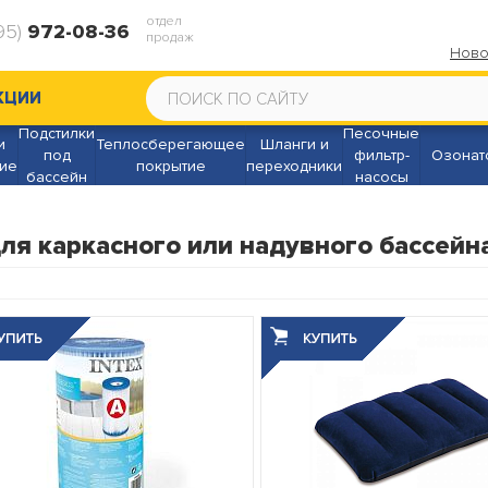
отдел
95)
972-08-36
продаж
Ново
КЦИИ
Подстилки
Песочные
и
Теплосберегающее
Шланги и
под
фильтр-
Озонат
ие
покрытие
переходники
бассейн
насосы
я каркасного или надувного бассейн