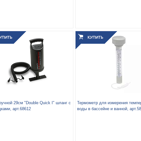
паковки, кг:
3.55
3
0.01
 упаковки, м
:
ручной 29см "Double Quick I" шланг с
Термометр для измерения темпе
дками, арт.68612
воды в бассейне и ванной, арт.