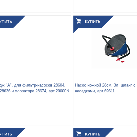
паковки, кг:
0.17
Высота:
22
3
Число спальных мест:
Полут
0.001
 упаковки, м
:
Вес упаковки, кг:
3.39
3
0.011
Объём упаковки, м
:
дж "А", для фильтр-насосов 28604,
Насос ножной 28см, 3л, шланг с 
 28636 и хлоратора 28674, арт.29000N
насадками, арт.69611
Вес упаковки, кг:
0.732
3
0.004
Объём упаковки, м
: