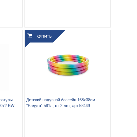
Вес упаковки, кг:
0.612
3
0.005
Объём упаковки, м
:
ратуры
Детский надувной бассейн 168х38см
58072 BW
"Радуга" 581л, от 2 лет, арт.58449