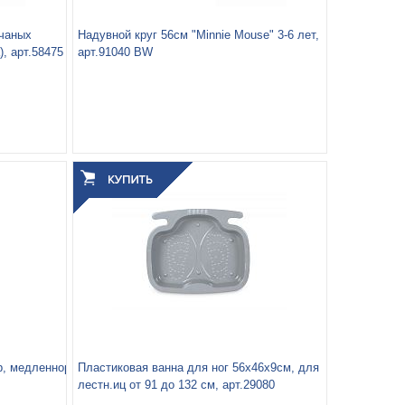
счаных
Надувной круг 56см "Minnie Mouse" 3-6 лет,
, арт.58475
арт.91040 BW
Вес упаковки, кг:
0.148
3
0.001
Объём упаковки, м
:
гр, медленнорастворимый хлор для непрерывной дезинфекции воды,
Пластиковая ванна для ног 56х46х9см, для
лестн.иц от 91 до 132 см, арт.29080