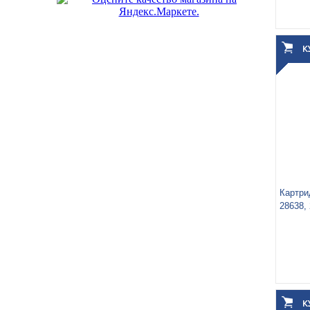
Вес у
Объём
Картри
28638,