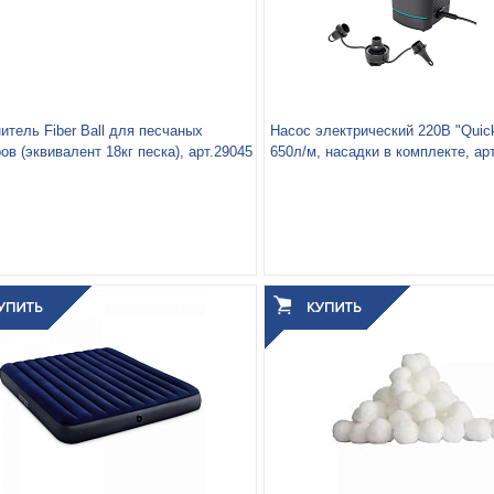
итель Fiber Ball для песчаных
Насос электрический 220В "Quick-
ов (эквивалент 18кг песка), арт.29045
650л/м, насадки в комплекте, ар
Вес упаковки, кг:
0.56
3
0.003
Объём упаковки, м
: