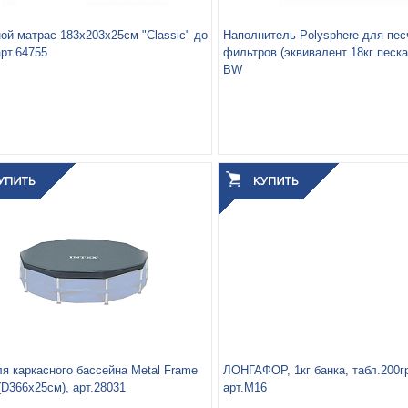
ой матрас 183х203х25см "Classic" до
Наполнитель Polysphere для пе
арт.64755
фильтров (эквивалент 18кг песка)
BW
а:
25
паковки, кг:
4.72
3
0.016
 упаковки, м
:
ля каркасного бассейна Metal Frame
ЛОНГАФОР, 1кг банка, табл.200
(D366х25см), арт.28031
арт.М16