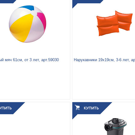
й мяч 61см, от 3 лет, арт.59030
Нарукавники 19х19см, 3-6 лет, а
паковки, кг:
0.139
Вес упаковки, кг:
0.122
3
3
0.019
0.001
 упаковки, м
:
Объём упаковки, м
: