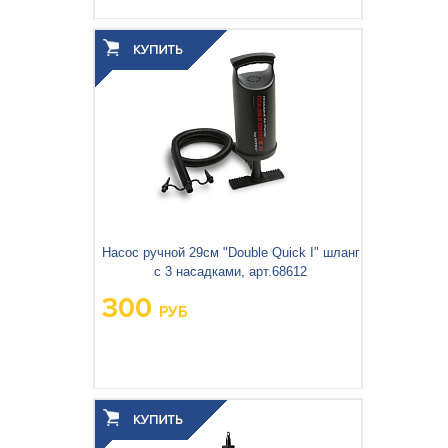
Вес упаковки, кг:
0.56
3
0.003
Объём упаковки, м
:
Насос ручной 29см "Double Quick I" шланг
с 3 насадками, арт.68612
300
РУБ
Вес упаковки, кг:
0.415
3
0.004
Объём упаковки, м
: