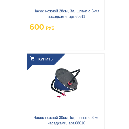
Кемпинговая мебель
Насос ножной 28см, 3л, шланг с 3-мя
Рюкзаки и сумки
насадками, арт.69611
600
Мангалы и коптильни
РУБ
Товары для дома
Вес упаковки, кг:
0.732
3
0.004
Объём упаковки, м
:
Насос ножной 30см, 5л, шланг с 3-мя
насадками, арт.68610