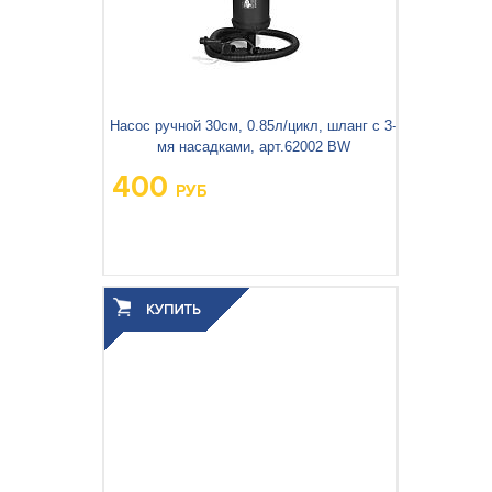
Насос ручной 30см, 0.85л/цикл, шланг с 3-
мя насадками, арт.62002 BW
400
РУБ
Вес упаковки, кг:
0.391
3
0.003
Объём упаковки, м
: