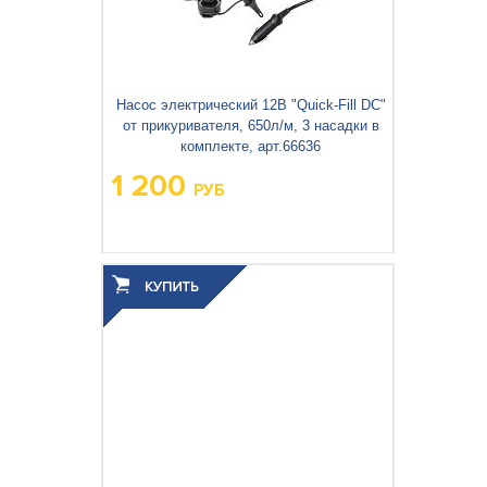
Насос электрический 12В "Quick-Fill DC"
от прикуривателя, 650л/м, 3 насадки в
комплекте, арт.66636
1 200
РУБ
Вес упаковки, кг:
0.633
3
0.003
Объём упаковки, м
: