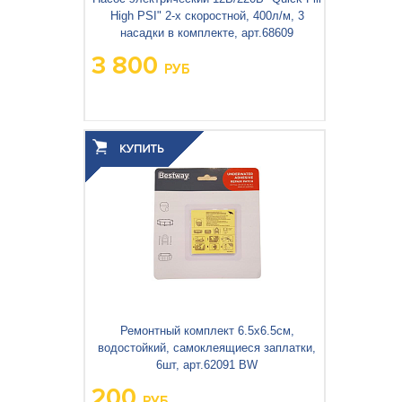
High PSI" 2-х скоростной, 400л/м, 3
насадки в комплекте, арт.68609
3 800
РУБ
Вес упаковки, кг:
1.873
3
0.008
Объём упаковки, м
:
Ремонтный комплект 6.5х6.5см,
водостойкий, самоклеящиеся заплатки,
6шт, арт.62091 BW
200
РУБ