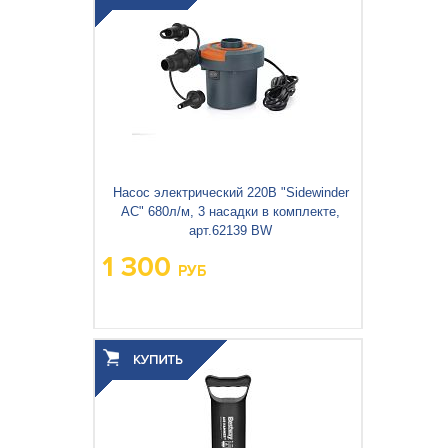
Насос электрический 220В "Sidewinder
AC" 680л/м, 3 насадки в комплекте,
арт.62139 BW
1 300
РУБ
Вес упаковки, кг:
0.499
3
0.002
Объём упаковки, м
: