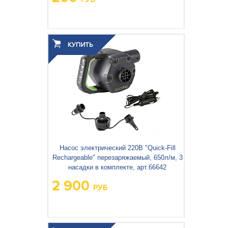
Вес упаковки, кг:
0.038
3
0.001
Объём упаковки, м
:
Насос электрический 220В "Quick-Fill
Rechargeable" перезаряжаемый, 650л/м, 3
насадки в комплекте, арт.66642
2 900
РУБ
Вес упаковки, кг:
1.133