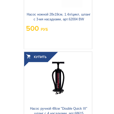
Насос ножной 28х19см, 1.4л/цикл, шланг
с 3-мя насадками, арт.62004 BW
500
РУБ
Вес упаковки, кг:
0.571
3
0.004
Объём упаковки, м
:
Насос ручной 48см "Double Quick III"
шланг с 4 насадками, арт.68615