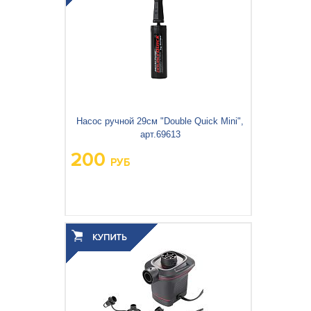
Насос ручной 29см "Double Quick Mini",
арт.69613
200
РУБ
Вес упаковки, кг:
0.143
3
0.001
Объём упаковки, м
: