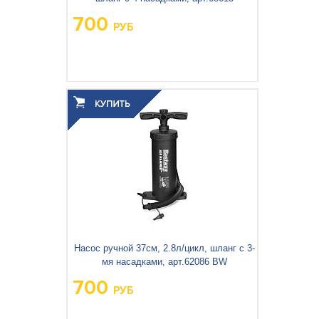
700
РУБ
Вес упаковки, кг:
1.153
3
0.013
Объём упаковки, м
:
Насос ручной 37см, 2.8л/цикл, шланг с 3-
мя насадками, арт.62086 BW
700
РУБ