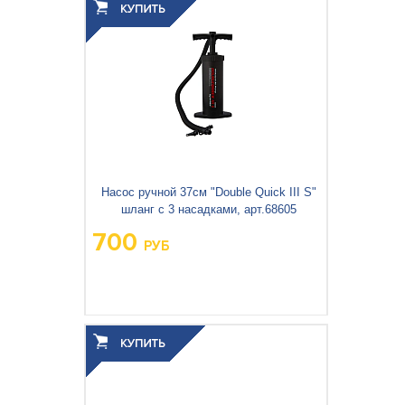
3
0.004
Объём упаковки, м
:
Насос ручной 37см "Double Quick III S"
шланг с 3 насадками, арт.68605
700
РУБ
Вес упаковки, кг:
0.96
3
0.01
Объём упаковки, м
: