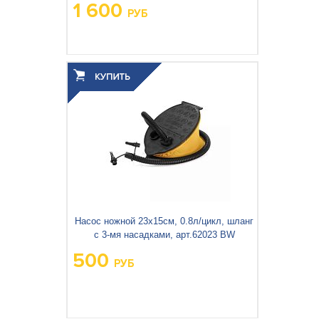
1 600
РУБ
Вес упаковки, кг:
0.585
3
0.003
Объём упаковки, м
:
Насос ножной 23х15см, 0.8л/цикл, шланг
с 3-мя насадками, арт.62023 BW
500
РУБ