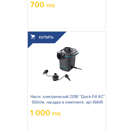
700
РУБ
Вес упаковки, кг:
1.08
3
0.006
Объём упаковки, м
:
Насос электрический 220В "Quick-Fill AC"
650л/м, насадки в комплекте, арт.66640
1 000
РУБ