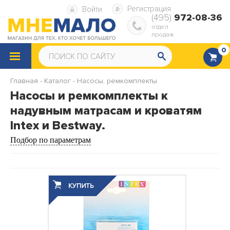
Регистрация
Войти
(495)
972-08-36
отдел
продаж
0
КАТАЛОГ
ТОВАРОВ
Главная
-
Каталог
-
Насосы, ремкомплекты
Снегокаты
Санки
Насосы и ремкомплекты к
надувным матрасам и кроватям
Надувные ватрушки
Надувная мебель
Intex и Bestway.
Подбор по параметрам
Надувные матрасы
Надувные диваны и кресла
Надувные подушки
Насосы, ремкомплекты