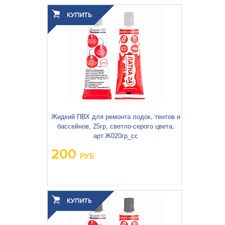
Вес упаковки, кг:
0.398
3
0.003
Объём упаковки, м
:
Жидкий ПВХ для ремонта лодок, тентов и
бассейнов, 25гр, светло-серого цвета,
арт.Ж020гр_сс
200
РУБ
Вес упаковки, кг:
0,40