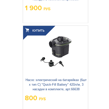
1 900
РУБ
Насос электрический на батарейках (6шт
х тип C) "Quick-Fill Battery" 420л/м, 3
насадки в комплекте, арт.66638
800
РУБ