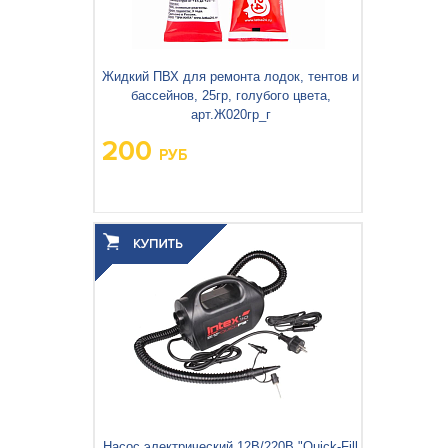
Жидкий ПВХ для ремонта лодок, тентов и
бассейнов, 25гр, голубого цвета,
арт.Ж020гр_г
200
РУБ
Вес упаковки, кг:
0,40
Насос электрический 12В/220В "Quick-Fill