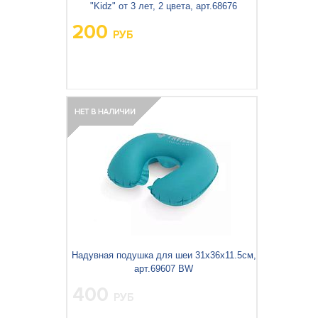
"Kidz" от 3 лет, 2 цвета, арт.68676
200
РУБ
Вес упаковки, кг:
0.164
3
0.001
Объём упаковки, м
:
Надувная подушка для шеи 31х36х11.5см,
арт.69607 BW
400
РУБ