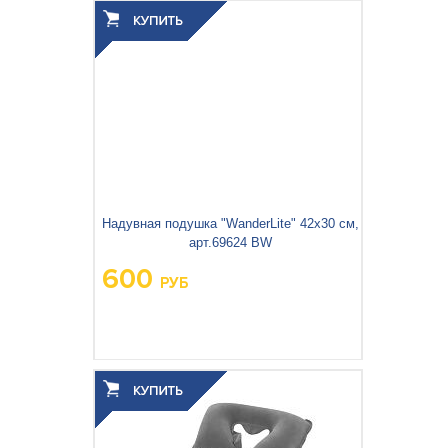
3
0.001
Объём упаковки, м
:
Надувная подушка "WanderLite" 42x30 см,
арт.69624 BW
600
РУБ