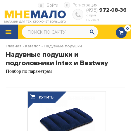
Регистрация
Войти
(495)
972-08-36
отдел
продаж
0
КАТАЛОГ
ТОВАРОВ
Главная
-
Каталог
-
Надувные подушки
Снегокаты
Санки
Надувные подушки и
подголовники Intex и Bestway
Надувные ватрушки
Надувная мебель
Подбор по параметрам
Надувные матрасы
Надувные диваны и кресла
Надувные подушки
Насосы, ремкомплекты