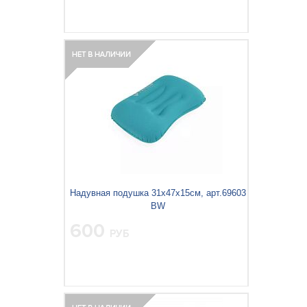
Вес упаковки, кг:
0.066
3
0.001
Объём упаковки, м
:
Надувная подушка 31х47х15см, арт.69603
BW
600
РУБ
Вес упаковки, кг:
0.103
3
0.002