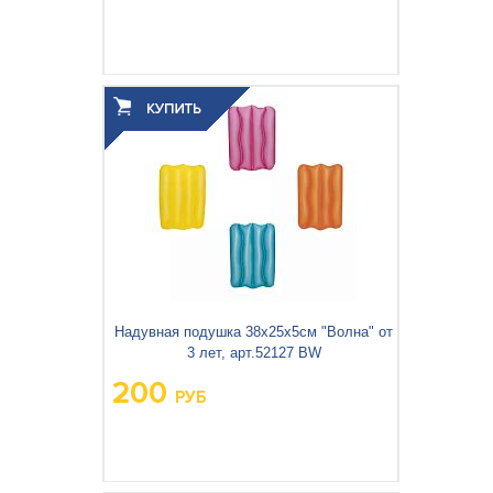
Вес упаковки, кг:
0.161
3
0.001
Объём упаковки, м
:
Надувная подушка 38х25х5см "Волна" от
3 лет, арт.52127 BW
200
РУБ
Вес упаковки, кг:
0.093