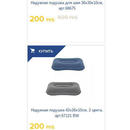
Кемпинговая мебель
Надувная подушка для шеи 36х30х10см,
арт.68675
Рюкзаки и сумки
200
400
РУБ
РУБ
Мангалы и коптильни
Товары для дома
Вес упаковки, кг:
0.106
3
0.001
Объём упаковки, м
:
Надувная подушка 42х26х10см, 2 цвета,
арт.67121 BW
200
РУБ