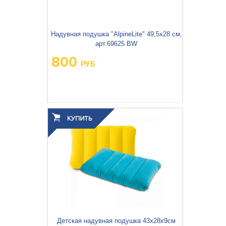
Надувная подушка "AlpineLite" 49,5x28 см,
арт.69625 BW
800
РУБ
Детская надувная подушка 43х28х9см