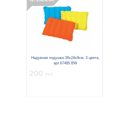
Объём упаковки, м
:
Надувная подушка 38х24х9см, 3 цвета,
арт.67485 BW
200
РУБ
Вес упаковки, кг:
0.137
3
0.001
Объём упаковки, м
: