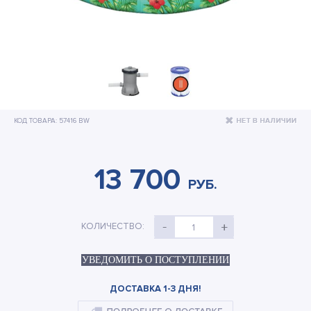
Бассейны и оборудование
Подстилки под бассейн
Теплосберегающее покрытие
Шланги и переходники
КОД ТОВАРА: 57416 BW
Озонаторы
Песочные фильтр-насосы
13 700
Отдых на воде
РУБ.
Дренажные насосы
КОЛИЧЕСТВО:
1
Активный отдых
Детские товары
УВЕДОМИТЬ О ПОСТУПЛЕНИИ
ДОСТАВКА 1-3 ДНЯ!
Палатки и тенты