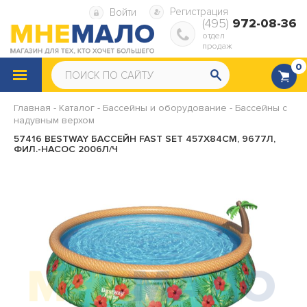
Регистрация
Войти
(495)
972-08-36
отдел
продаж
0
КАТАЛОГ
ТОВАРОВ
Главная
-
Каталог
-
Бассейны и оборудование
-
Бассейны с
надувным верхом
Снегокаты
Санки
57416 BESTWAY БАССЕЙН FAST SET 457Х84СМ, 9677Л,
ФИЛ.-НАСОС 2006Л/Ч
Надувные ватрушки
Надувная мебель
Надувные матрасы
Надувные диваны и кресла
Надувные подушки
Насосы, ремкомплекты