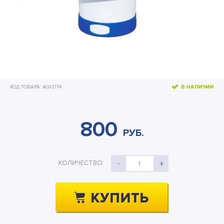
Бассейны и оборудование
Подстилки под бассейн
Теплосберегающее покрытие
Шланги и переходники
КОД ТОВАРА: AQ12174
Озонаторы
Песочные фильтр-насосы
800
Отдых на воде
РУБ.
Дренажные насосы
КОЛИЧЕСТВО:
1
Активный отдых
Детские товары
Палатки и тенты