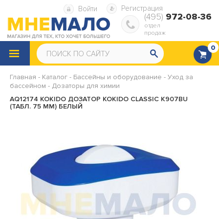
Регистрация
Войти
(495)
972-08-36
отдел
продаж
0
КАТАЛОГ
ТОВАРОВ
Главная
-
Каталог
-
Бассейны и оборудование
-
Уход за
бассейном
Снегокаты
-
Дозаторы для химии
Санки
AQ12174 KOKIDO ДОЗАТОР KOKIDO CLASSIC K907BU
(ТАБЛ. 75 ММ) БЕЛЫЙ
Надувные ватрушки
Надувная мебель
Надувные матрасы
Надувные диваны и кресла
Надувные подушки
Насосы, ремкомплекты