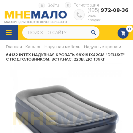
Регистрация
Войти
(495)
972-08-36
отдел
продаж
0
КАТАЛОГ
ТОВАРОВ
Главная
-
Каталог
-
Надувная мебель
-
Надувные кровати
Снегокаты
Санки
64132 INTEX НАДУВНАЯ КРОВАТЬ 99Х191Х42СМ "DELUXE"
С ПОДГОЛОВНИКОМ, ВСТР.НАС. 220В, ДО 136КГ
Надувные ватрушки
Надувная мебель
Надувные матрасы
Надувные диваны и кресла
Надувные подушки
Насосы, ремкомплекты