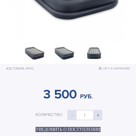
Бассейны и оборудование
Подстилки под бассейн
Теплосберегающее покрытие
Шланги и переходники
Озонаторы
Песочные фильтр-насосы
КОД ТОВАРА: 64132
Отдых на воде
Дренажные насосы
3 500
РУБ.
Активный отдых
Детские товары
КОЛИЧЕСТВО:
1
Палатки и тенты
УВЕДОМИТЬ О ПОСТУПЛЕНИИ