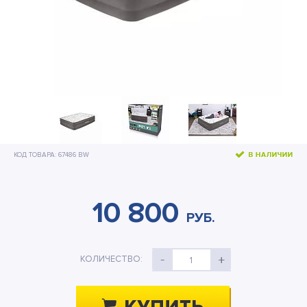
Бассейны и оборудование
Подстилки под бассейн
Теплосберегающее покрытие
Шланги и переходники
Озонаторы
Песочные фильтр-насосы
КОД ТОВАРА: 67486 BW
Отдых на воде
Дренажные насосы
10 800
РУБ.
Активный отдых
Детские товары
КОЛИЧЕСТВО:
1
Палатки и тенты