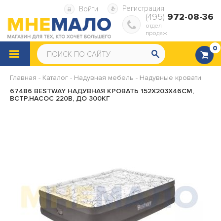
Регистрация
Войти
(495)
972-08-36
отдел
продаж
0
КАТАЛОГ
ТОВАРОВ
Главная
-
Каталог
-
Надувная мебель
-
Надувные кровати
Снегокаты
Санки
67486 BESTWAY НАДУВНАЯ КРОВАТЬ 152Х203Х46СМ,
ВСТР.НАСОС 220В, ДО 300КГ
Надувные ватрушки
Надувная мебель
Надувные матрасы
Надувные диваны и кресла
Надувные подушки
Насосы, ремкомплекты