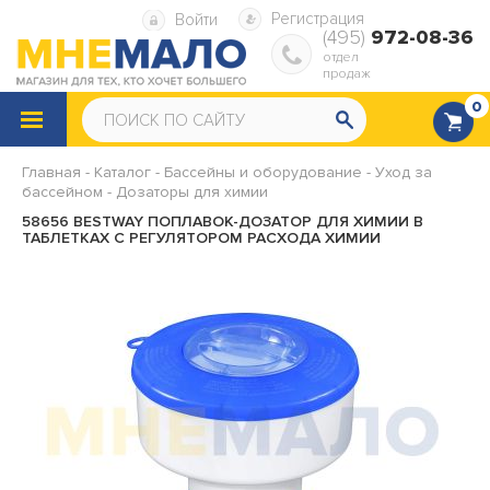
Регистрация
Войти
(495)
972-08-36
отдел
продаж
0
КАТАЛОГ
ТОВАРОВ
Главная
-
Каталог
-
Бассейны и оборудование
-
Уход за
бассейном
Снегокаты
-
Дозаторы для химии
Санки
58656 BESTWAY ПОПЛАВОК-ДОЗАТОР ДЛЯ ХИМИИ В
ТАБЛЕТКАХ С РЕГУЛЯТОРОМ РАСХОДА ХИМИИ
Надувные ватрушки
Надувная мебель
Надувные матрасы
Надувные диваны и кресла
Надувные подушки
Насосы, ремкомплекты