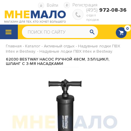
Регистрация
Войти
(495)
972-08-36
отдел
продаж
0
КАТАЛОГ
ТОВАРОВ
Главная
-
Каталог
-
Активный отдых
-
Надувные лодки ПВХ
Intex и Bestway.
Снегокаты
-
Надувные лодки ПВХ Intex и Bestway.
Санки
62030 BESTWAY НАСОС РУЧНОЙ 48СМ, 3.5Л/ЦИКЛ,
ШЛАНГ С 3-МЯ НАСАДКАМИ
Надувные ватрушки
Надувная мебель
Надувные матрасы
Надувные диваны и кресла
Надувные подушки
Насосы, ремкомплекты