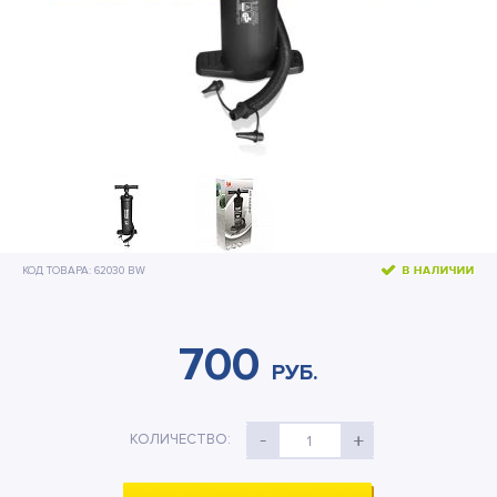
Бассейны и оборудование
Подстилки под бассейн
Теплосберегающее покрытие
Шланги и переходники
Озонаторы
Песочные фильтр-насосы
КОД ТОВАРА: 62030 BW
Отдых на воде
Дренажные насосы
700
РУБ.
Активный отдых
Детские товары
КОЛИЧЕСТВО:
1
Палатки и тенты